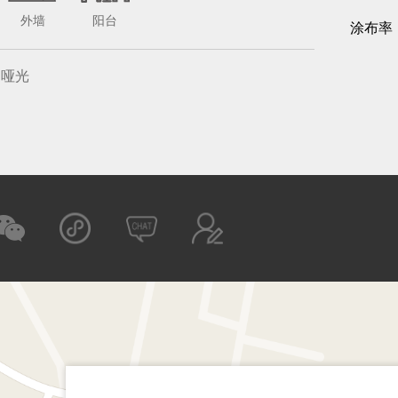
外墙
阳台
涂布率
哑光