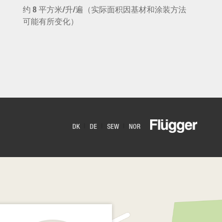
约 8 平方米/升/遍（实际面积因基材和涂装方法
可能有所变化）
DK
DE
SEW
NOR