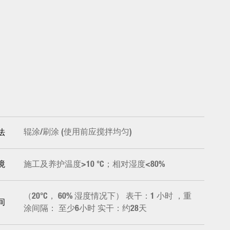
辊涂/刷涂 (使用前应搅拌均匀)
法
施工及养护温度>10 °C；相对湿度<80%
境
（20°C， 60% 湿度情况下） 表干：1 小时 ，重
间
涂间隔： 至少6小时 实干：约28天