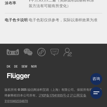
1平方米/升/二遍（实际面积因基材和涂
涂布率
装方法有可能有所变化）
电子色彩仅供参考，实际以漆样效果为准
电子色卡说明
DK
DE
SEW
NOR
咨询
版权所有 © 2025 福侣阁涂料贸易（上海）有限公司。保留所有权利。最
终解释权归本公司所有。
沪ICP备17041935号-2
沪公网安备
31010402334870