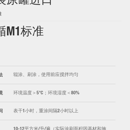
装原罐进口
准
循M1标准
辊涂、刷涂，使用前应搅拌均匀
法
环境温度＞5°C；环境湿度＜80%
境
表干1小时，重涂间隔2小时以上
间
10-12平方米/升/遍（实际涂刷面积因基材和施