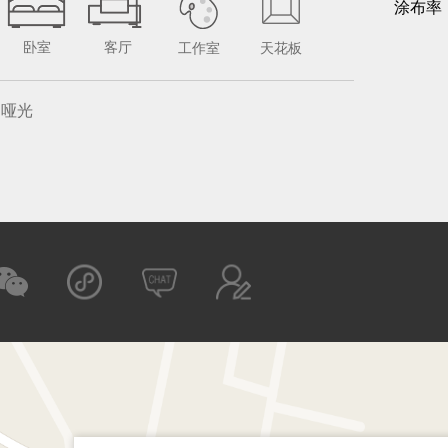
涂布率
卧室
客厅
工作室
天花板
哑光