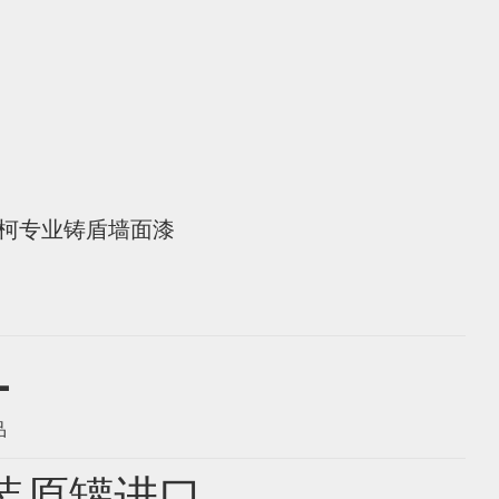
柯专业铸盾墙面漆
L
品