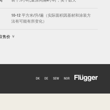
表干:1小时,重涂间隔4小时，实干数天
间
10-12 平方米/升/遍（实际面积因基材和涂装方
法有可能有所变化）
￥
议售价
DK
DE
SEW
NOR