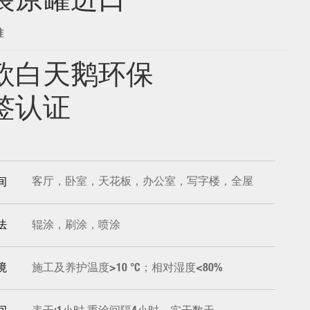
装原罐进口
准
欧白天鹅环保
签认证
客厅，卧室，天花板，办公室，写字楼，全屋
间
辊涂，刷涂，喷涂
法
施工及养护温度>10 °C；相对湿度<80%
境