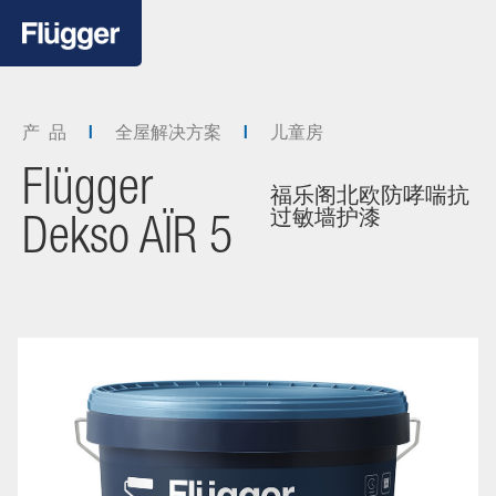
产 品
全屋解决方案
儿童房
Flügger
福乐阁北欧防哮喘抗
过敏墙护漆
Dekso AÏR 5