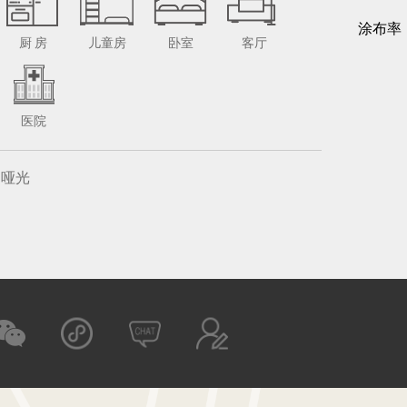
涂布率
厨 房
儿童房
卧室
客厅
医院
哑光