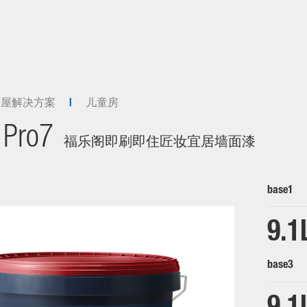
全屋解决方案
儿童房
 Pro7
福乐阁即刷即住匠妆宜居墙面漆
base1
9.1
base3