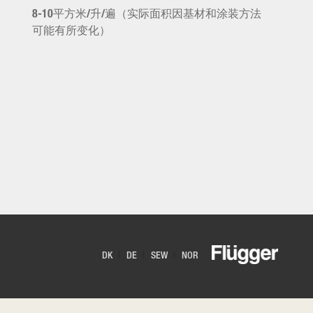
8-10平方米/升/遍（实际面积因基材和涂装方法
可能有所变化）
DK
DE
SEW
NOR