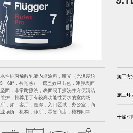
9.1
水性纯丙烯酸乳液内墙涂料，哑光（光泽度约
施工方
5，60°，有光感），遮盖效果出色，漆膜表面
坚固，非常耐擦洗，表面易于擦洗并方便清洁
施工环
维护，推荐用于有较高功能性要求的室内场
所，如：客厅，走廊，入口区域，办公室，商
业场所，机构，诊所，零售商店，楼梯间等。
干燥时