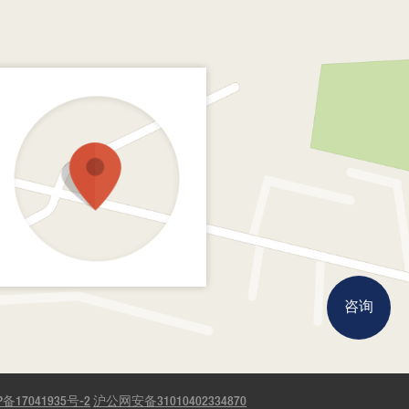
咨询
P备17041935号-2
沪公网安备31010402334870