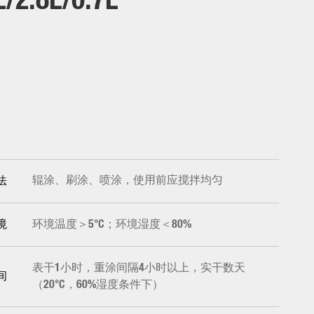
L
2.8L
0.7L
辊涂、刷涂、喷涂，使用前应搅拌均匀
法
环境温度＞5°C；环境湿度＜80%
境
表干1小时，重涂间隔4小时以上，实干数天
间
（20°C，60%湿度条件下）