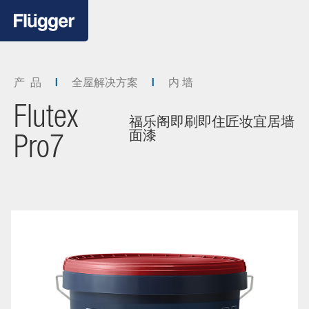
产 品
全屋解决方案
内 墙
Flutex
福乐阁即刷即住匠妆宜居墙
面漆
Pro7