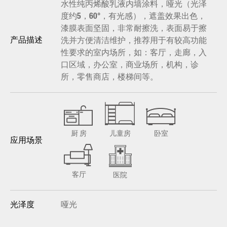
水性纯丙烯酸乳液内墙涂料，哑光（光泽
度约5，60°，有光感），遮盖效果出色，
漆膜表面坚固，非常耐擦洗，表面易于擦
洗并方便清洁维护，推荐用于有较高功能
产品描述
性要求的室内场所，如：客厅，走廊，入
口区域，办公室，商业场所，机构，诊
所，零售商店，楼梯间等。
厨 房
儿童房
卧室
应用场景
客厅
医院
哑光
光泽度