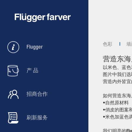
色彩
墙
Flugger
营造东海
以米色、蓝色
产 品
图片中我们选
营造内外皆宜
招商合作
如何营造东海
•
自然原材料
•
俏皮的图案
•
米色加蓝色
刷新服务
我们明亮的Fl