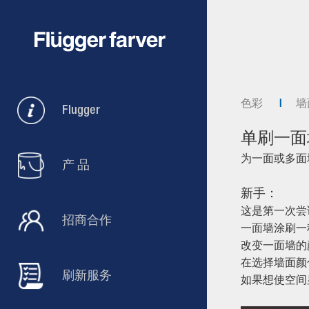
色彩
墙
Flugger
单刷一面
为一面或多面
产 品
新手：
这是第一次尝
招商合作
一面墙涂刷一
改变一面墙的
在选择墙面颜
刷新服务
如果想使空间