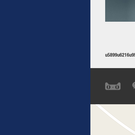
u5899u6216u95