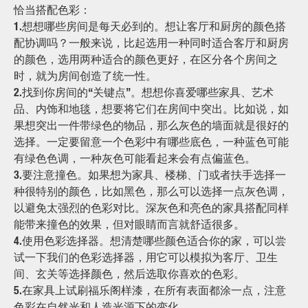
恰当搭配色彩：
1.
想想哪些房间是每天必到的。想让客厅和厨房的颜色搭
配协调吗？一般来说，比起选用一种同时适合客厅和厨房
的颜色，选用两种适合的颜色更好，在区分各个房间之
时，就为房间创造了统一性。
2.
找到你房间的“关键点”。想想你喜爱哪些家具、艺术
品、内饰和地毯，想要将它们在房间中突出。比如说，如
果想突出一件带绿色的物品，那么灰色的墙面就是很好的
选择。一定要留意一个色彩中有哪些底色，一种蓝色可能
有绿色色调，一种灰色可能看起来会有点偏蓝色。
3.
要注意撞色。如果想为家具、楼梯、门或者扶手选择一
种很特别的颜色，比如黑色，那么可以选择一点灰色调，
以避免太强烈的色彩对比。深灰色和亮色的家具搭配同样
能带来撞色的效果，但对眼睛而言就舒适很多。
4.
使用色彩选择器。想清楚哪些颜色适合你的家，可以尝
试一下我们的色彩选择器，用它可以模拟为客厅、卫生
间、玄关等选择颜色，然后选取你喜欢的色彩。
5.
在家具上试刷福乐阁样漆，在所有表面都涂一点，注意
色彩在自然光和人造光源下的变化。