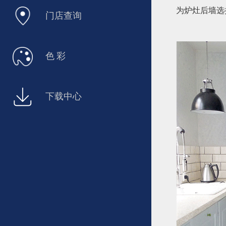
为炉灶后墙选
门店查询
色 彩
下载中心