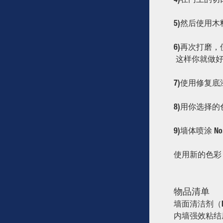
5)然后使用
6)再次打磨
这样你就做好
7)使用修复
8)用你选择的
9)墙体喷涂 N
使用新的色彩
物品清单
墙面清洁剂（F
内墙强效粘结底