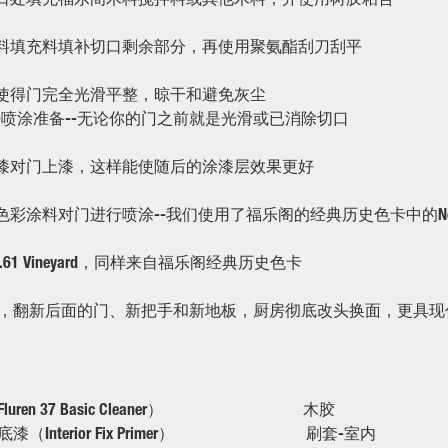
木料填充料填补切口剩余部分，再使用聚氨酯刮刀刮平
，使得门完全光滑平整，晾干和避免灰尘
喷涂准备--无论你的门之前就是光滑或已消除切口
底漆对门上漆，这样能使随后的涂漆层效果更好
色彩涂料对门进行喷涂--我们使用了福乐阁的经典历史色卡中的No.32
o.61 Vineyard，同样来自福乐阁经典历史色卡
，翻新后面的门、新把手和新地板，厨房彻底改头换面，更具现
luren 37 Basic Cleaner） 木胶
漆（Interior Fix Primer） 刷套-室内