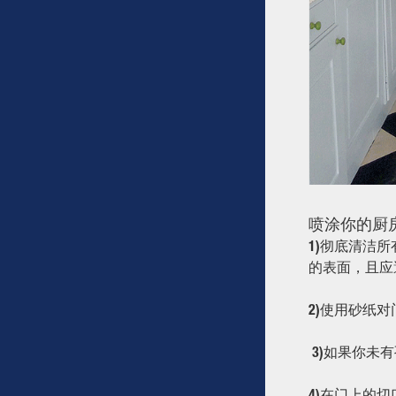
喷涂你的厨
1)彻底清洁
的表面，且应
2)使用砂纸
3)如果你未
4)在门上的