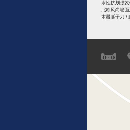
水性抗划强效
北欧风尚墙
木器腻子