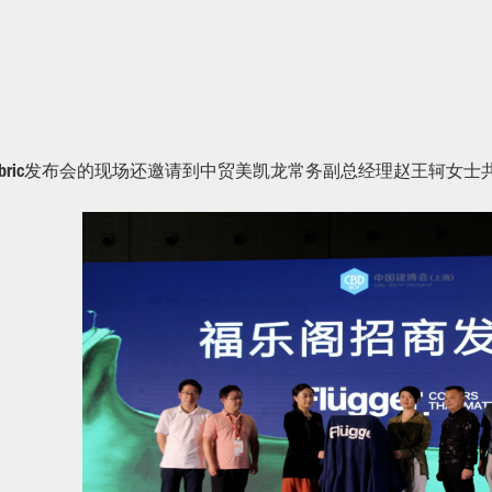
abric发布会的现场还邀请到中贸美凯龙常务副总经理赵王轲女士