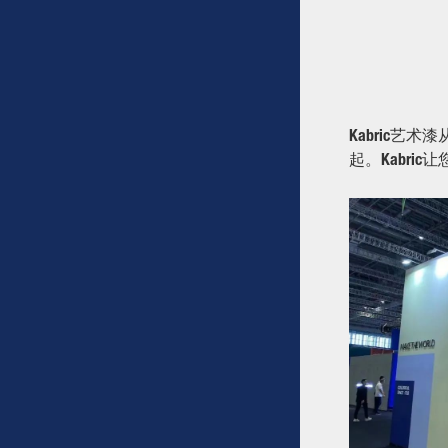
Kabric
起。Kabr