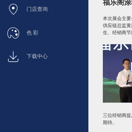
福乐阁涂
门店查询
本次展会主要
供应链总监黄
色 彩
生、经销商节
下载中心
三位经销商提
期待。