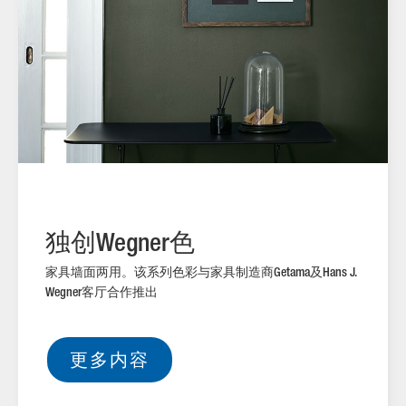
室内色
独创
色
Wegner
家具墙面两用。该系列色彩与家具制造商
及
Getama
Hans J.
客厅合作推出
Wegner
更多内容